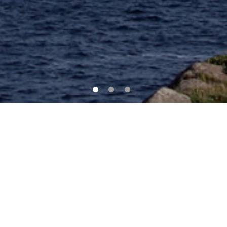
1
2
3
Donec quis lobortis nibh. Nunc sodales laoreet metus a mollis.
Pellentesque id blandit eros. Nulla ullamcorper ac felis vel
commodo. Quisque rhoncus, orci mattis vulputate tincidunt,
lorem neque commodo arcu, a tincidunt elit dui sed magna.
Nullam eleifend dapibus nisi, non dictum velit cursus vitae.
Nullam tempor diam ut venenatis commodo. Maecenas fringilla
libero in ligula vehicula convallis. Pellentesque commodo